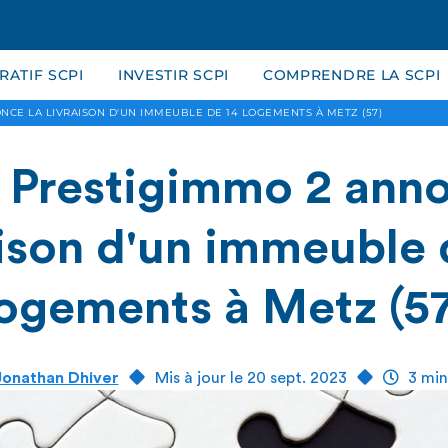
ATIF SCPI
INVESTIR SCPI
COMPRENDRE LA SCPI
CE LA LIVRAISON D'UN IMMEUBLE DE 14 LOGEMENTS À METZ (57)
 Prestigimmo 2 anno
aison d'un immeuble 
logements à Metz (57
Jonathan Dhiver
Mis à jour le 20 sept. 2023
3 min