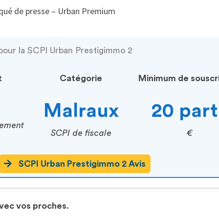
ué de presse – Urban Premium
pour la SCPI Urban Prestigimmo 2
t
Catégorie
Minimum de souscri
Malraux
20 part
cement
SCPI de fiscale
€
SCPI Urban Prestigimmo 2 Avis
avec vos proches.