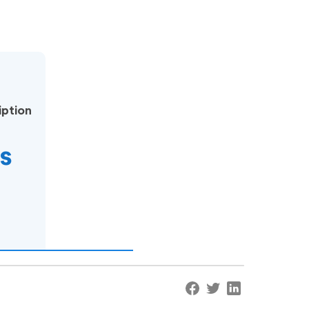
ption
s