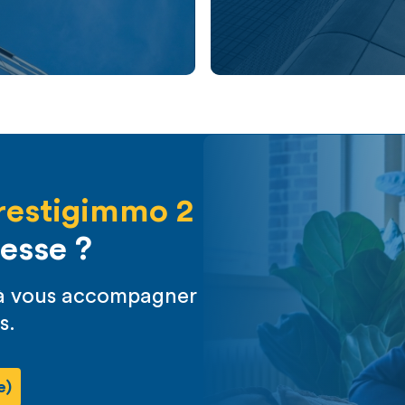
restigimmo 2
resse ?
s à vous accompagner
s.
e)