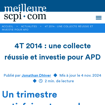
ACCUEIL
>
ACTUALITES
>
4T 2014 : UNE COLLECTE RÉUSSIE ET
INVESTIE POUR APD
4T 2014 : une collecte
réussie et investie pour APD
Publié par
Jonathan Dhiver
Mis à jour le 4 nov. 2024
2 min. de lecture
Un trimestre