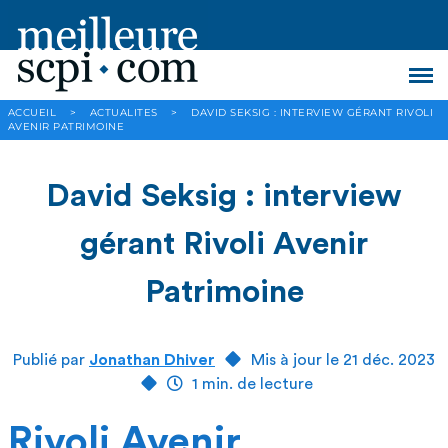
ACCUEIL
>
ACTUALITES
>
DAVID SEKSIG : INTERVIEW GÉRANT RIVOLI
AVENIR PATRIMOINE
David Seksig : interview
gérant Rivoli Avenir
Patrimoine
Publié par
Jonathan Dhiver
Mis à jour le 21 déc. 2023
1 min. de lecture
Rivoli Avenir