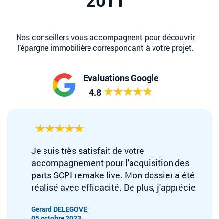
Nos conseillers vous accompagnent pour découvrir
l’épargne immobilière correspondant à votre projet.
Evaluations Google
4.8
Je suis très satisfait de votre
accompagnement pour l'acquisition des
parts SCPI remake live. Mon dossier a été
réalisé avec efficacité. De plus, j'apprécie
vos compétences et votre amabilité. Bien
Gerard DELEGOVE,
cordialement Monsieur Gérard Delegove
05 octobre 2023