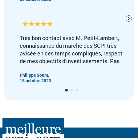
Très bon contact avec M. Petit-Lambert,
connaissance du marché des SCPI très
avisée en ces temps compliqués, respect
de mes objectifs d'investissements. Pas
trop d'administratif grace à la signature
Philippe Soum,
électronique.
18 octobre 2023