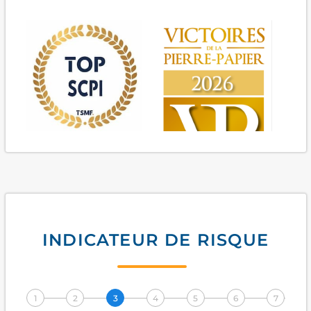
2024
2026
INDICATEUR DE RISQUE
1
2
3
4
5
6
7