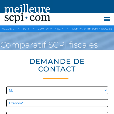
ACCUEIL
>
SCPI
>
COMPARATIF SCPI
>
COMPARATIF SCPI FISCALES
Comparatif SCPI fiscales
DEMANDE DE
CONTACT