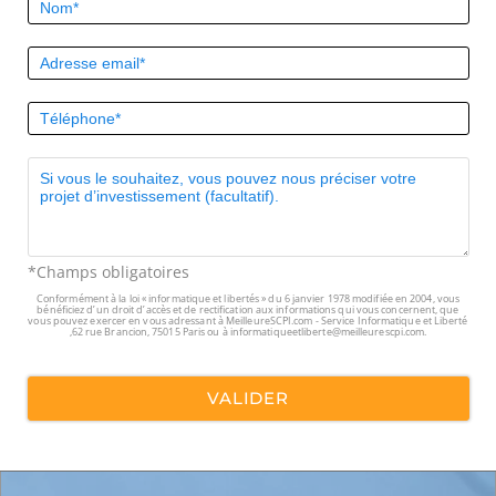
*Champs obligatoires
Conformément à la loi « informatique et libertés » du 6 janvier 1978 modifiée en 2004, vous
bénéficiez d’un droit d’accès et de rectification aux informations qui vous concernent, que
vous pouvez exercer en vous adressant à MeilleureSCPI.com - Service Informatique et Liberté
,62 rue Brancion, 75015 Paris ou à
informatiqueetliberte@meilleurescpi.com
.