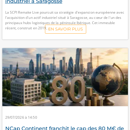
industriel à Saragosse
La SCPI Remake Live poursuit sa stratégie d'expansion européenne avec
l'acquisition d'un actif industriel situé à Saragosse, au cœur de l'un des
principaux hubs logistiques de la péninsule Ibérique. Cet immeuble
récent, construit en 2019, ...
EN SAVOIR PLUS
29/07/2026 à 14:50
NCap Continent franchit le cap des 80 M€ de