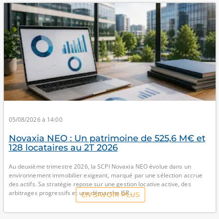
05/08/2026 à 14:00
Novaxia NEO : Un patrimoine de 525,6 M€ et
128 locataires au 2T 2026
Au deuxième trimestre 2026, la SCPI Novaxia NEO évolue dans un
environnement immobilier exigeant, marqué par une sélection accrue
des actifs. Sa stratégie repose sur une gestion locative active, des
arbitrages progressifs et une démarche ISR...
EN SAVOIR PLUS