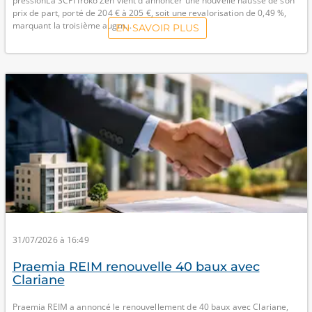
pressionLa SCPI Iroko Zen vient d'annoncer une nouvelle hausse de son
prix de part, porté de 204 € à 205 €, soit une revalorisation de 0,49 %,
marquant la troisième augm...
EN SAVOIR PLUS
31/07/2026 à 16:49
Praemia REIM renouvelle 40 baux avec
Clariane
Praemia REIM a annoncé le renouvellement de 40 baux avec Clariane,