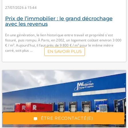
27/07/2026 à 15:44
Prix de l’immobilier : le grand décrochage
avec les revenus
En une génération, le lien historique entre travail et propriété s'est
fissuré, puis rompu. À Paris, en 2002, un logement coûtait environ 3 000
€ / m². Aujourd'hui, il faut près de 9 800 € / m² pour le même mètre
carré, soit plus ...
EN SAVOIR PLUS
*Champs obligatoires
“Excellent”, 165 avis
ÊTRE RECONTACTÉ(E)