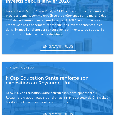
investis depuis janvier 2026
Lancée fin 2022 par Arkéa REIM, la SCPI Transitions Europe s'impose
progressivement comme un véhicule de référence sur le marché des
SCPI de rendement diversifiées investies à 100 % en Europe hors
France.Son positionnement repose sur :des investissements ciblés
dans l'immobilier d'entreprise (bureaux, commerces, logistique, life
science, hospitalité, activité, éducation) ;...
EN SAVOIR PLUS
06/08/2026 à 11:00
NCap Education Santé renforce son
exposition au Royaume-Uni
La SCPI NCap Education Santé poursuit son développement au
Royaume-Uni avec l'acquisition d'un actif mixte au cœur de Chiswick, à
Londres. Cet investissement renforce son ex...
EN SAVOIR PLUS