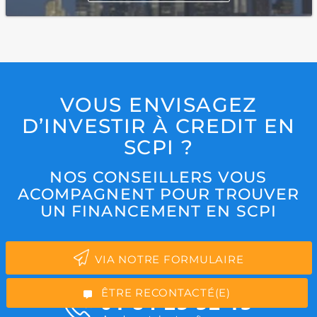
VOUS ENVISAGEZ
D’INVESTIR À CREDIT EN
SCPI ?
NOS CONSEILLERS VOUS
ACOMPAGNENT POUR TROUVER
*Champs obligatoires
UN FINANCEMENT EN SCPI
VIA NOTRE FORMULAIRE
“Excellent”, 165 avis
ÊTRE RECONTACTÉ(E)
01 84 25 52 15