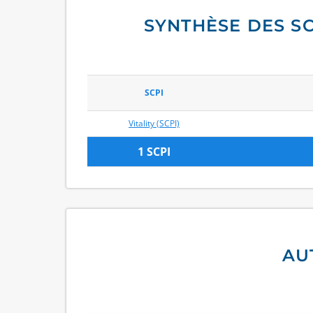
SYNTHÈSE DES S
SCPI
Vitality (SCPI)
1 SCPI
AU