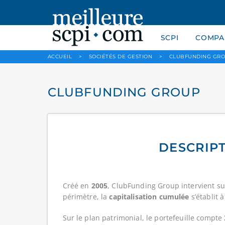
SCPI
COMPAR
ACCUEIL
>
SOCIÉTÉS DE GESTION
>
CLUBFUNDING GR
CLUBFUNDING GROUP
DESCRIPT
Créé en
2005
, ClubFunding Group intervient su
périmètre, la
capitalisation cumulée
s’établit 
Sur le plan patrimonial, le portefeuille compte