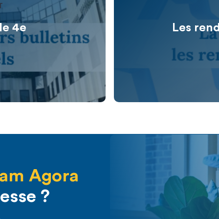
T
le 4e
Les ren
iam Agora
resse ?