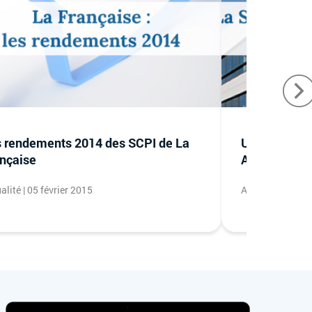
 rendements 2014 des SCPI de La
Un 4e trimest
nçaise
Accimmo Pie
alité | 05 février 2015
Actualité | 29 j