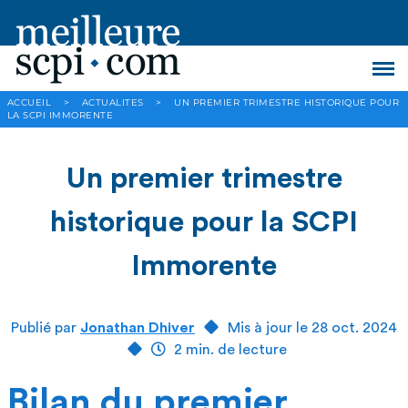
ACCUEIL
>
ACTUALITES
>
UN PREMIER TRIMESTRE HISTORIQUE POUR
LA SCPI IMMORENTE
Un premier trimestre
historique pour la SCPI
Immorente
Publié par
Jonathan Dhiver
Mis à jour le 28 oct. 2024
2 min. de lecture
Bilan du premier