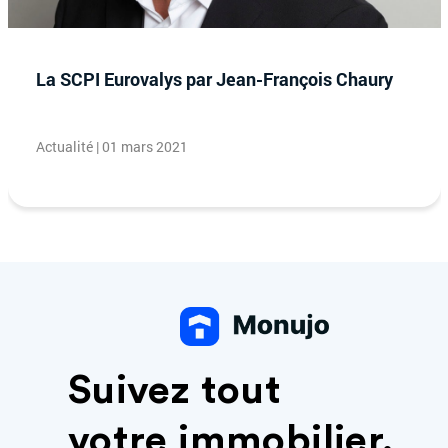
La SCPI Eurovalys par Jean-François Chaury
Actualité | 01 mars 2021
Suivez tout
votre immobilier.