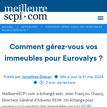
ACCUEIL
>
ACTUALITES
>
COMMENT GÉREZ-VOUS VOS IMMEUBLES
POUR EUROVALYS ?
Comment gérez-vous vos
immeubles pour Eurovalys ?
Publié par
Jonathan Dhiver
Mis à jour le 21 mai 2024
2 min. de lecture
MeilleureSCPI.com a échangé avec Jean-François Chaury,
Directeur Général d’Advenis REIM. Un échange pour
revenir sur la gestion des immeubles pour la
SCPI