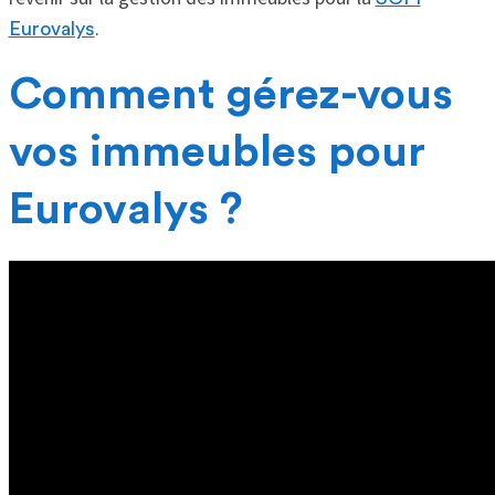
.
Eurovalys
Comment gérez-vous
vos immeubles pour
Eurovalys ?