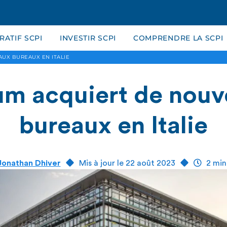
ATIF SCPI
INVESTIR SCPI
COMPRENDRE LA SCPI
UX BUREAUX EN ITALIE
m acquiert de nou
bureaux en Italie
Jonathan Dhiver
Mis à jour le 22 août 2023
2 min.