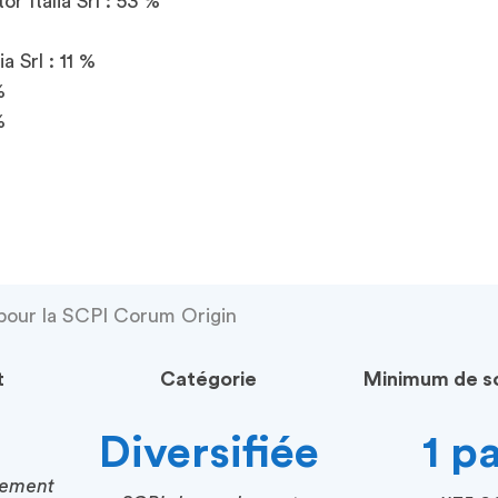
 Italia Srl : 53 %
a Srl : 11 %
 %
 %
pour la SCPI Corum Origin
t
Catégorie
Minimum de so
Diversifiée
1 p
cement