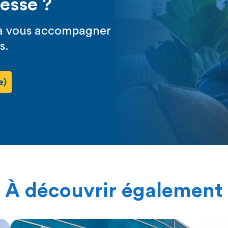
resse ?
s à vous accompagner
s.
e)
À découvrir également