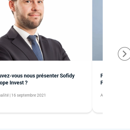
vez-vous nous présenter Sofidy
Pouvez-vous
ope Invest ?
Remake Live
alité | 16 septembre 2021
Actualité | 08 av