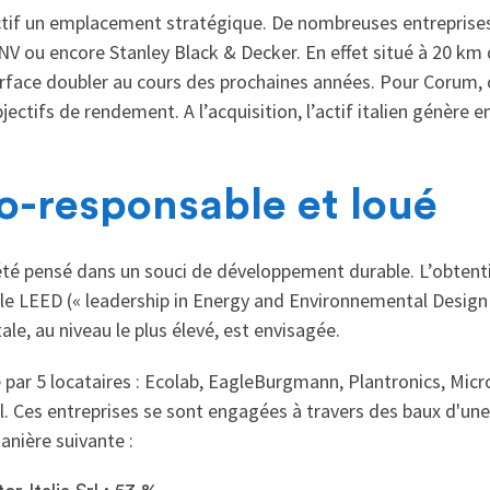
actif un emplacement stratégique. De nombreuses entreprises 
DNV ou encore Stanley Black & Decker. En effet situé à 20 km 
surface doubler au cours des prochaines années. Pour Corum
ectifs de rendement. A l’acquisition, l’actif italien génère e
co-responsable et loué
a été pensé dans un souci de développement durable. L’obtent
e LEED (« leadership in Energy and Environnemental Design »
le, au niveau le plus élevé, est envisagée.
par 5 locataires : Ecolab, EagleBurgmann, Plantronics, Micr
rl. Ces entreprises se sont engagées à travers des baux d'une
manière suivante :