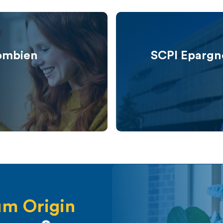
T
combien
SCPI Epargne
m Origin