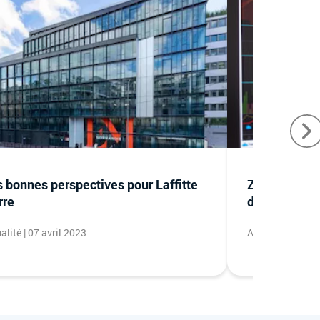
 bonnes perspectives pour Laffitte
Zoom sur les
rre
des SCPI en
alité | 07 avril 2023
Actualité | 28 