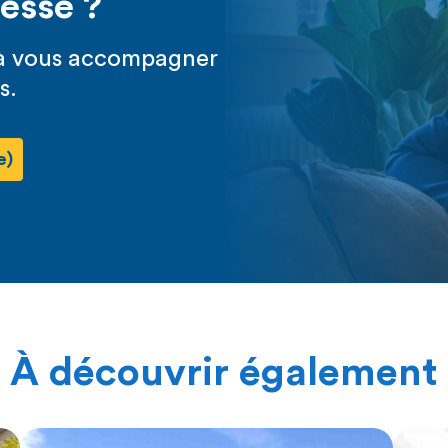
resse ?
s à vous accompagner
s.
e)
À découvrir également