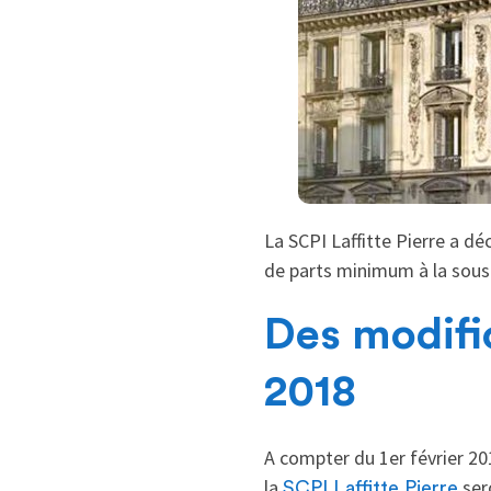
La SCPI Laffitte Pierre a d
de parts minimum à la sousc
Des modific
2018
A compter du 1er février 20
la
sero
SCPI Laffitte Pierre