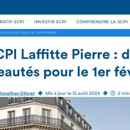
ATIF SCPI
INVESTIR SCPI
COMPRENDRE LA SCPI
NOUVEAUTÉS POUR LE 1ER FÉVRIER !
PI Laffitte Pierre : 
autés pour le 1er fév
Jonathan Dhiver
Mis à jour le 12 août 2024
2 min.