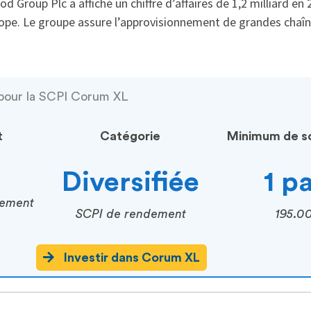
d Group Plc a affiché un chiffre d’affaires de 1,2 milliard en
ope. Le groupe assure l’approvisionnement de grandes chaî
 pour la SCPI Corum XL
t
Catégorie
Minimum de so
Diversifiée
1 p
cement
SCPI de rendement
195.0
Investir dans Corum XL