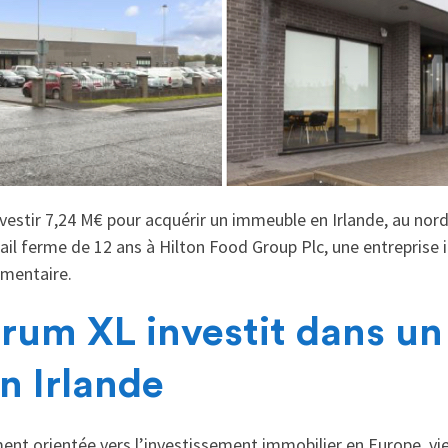
vestir 7,24 M€ pour acquérir un immeuble en Irlande, au nor
bail ferme de 12 ans à Hilton Food Group Plc, une entreprise 
imentaire.
rum XL investit dans u
en Irlande
ent orientée vers l’investissement immobilier en Europe, vi