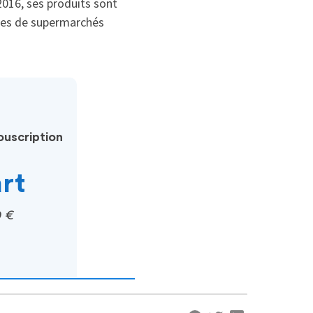
 2016, ses produits sont
nes de supermarchés
uscription
art
0 €