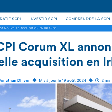
ATIF SCPI
INVESTIR SCPI
COMPRENDRE LA SCPI
SA NOUVELLE ACQUISITION EN IRLANDE
CPI Corum XL annon
lle acquisition en I
Jonathan Dhiver
Mis à jour le 19 août 2024
2 min.