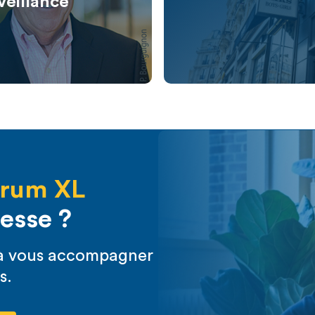
veillance
rum XL
resse ?
s à vous accompagner
s.