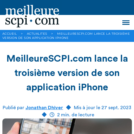
ACCUEIL
>
ACTUALITES
>
MEILLEURESCPI.COM LANCE LA TROISIÈME
VERSION DE SON APPLICATION IPHONE
MeilleureSCPI.com lance la
troisième version de son
application iPhone
Publié par
Jonathan Dhiver
Mis à jour le 27 sept. 2023
2 min. de lecture