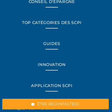
CONSEIL D'ÉPARGNE
TOP CATÉGORIES DES SCPI
GUIDES
INNOVATION
*Champs obligatoires
APPLICATION SCPI
“Excellent”, 165 avis
ÊTRE RECONTACTÉ(E)
Mentions légales
-
CGU
-
Plan du site