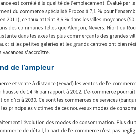
cance est corrélé à la qualité de l’emplacement. Évalué par l
ement du commerce spécialisé Procos à 7,1 % pour l’ensemble
n 2011), ce taux atteint 8,6 % dans les villes moyennes (50 
s des communes telles que Alençon, Nevers, Niort ou Rouba
istante dans les axes les plus commerçants des grandes vi
 : si les petites galeries et les grands centres ont bien rési
s vacances s’accroître.
nd de l’ampleur
rce et vente à distance (Fevad) les ventes de l'e-commerce 
 en hausse de 14 % par rapport à 2012. L’e-commerce pourra
ion d’ici à 2030. Ce sont les commerces de services (banq
er les principales victimes de ces nouveaux modes de conso
tement l'évolution des modes de consommation. Plus du ti
 commerce de détail, la part de l'e-commerce n'est pas néglig