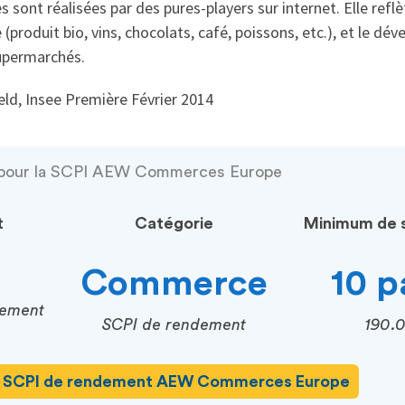
 sont réalisées par des pures-players sur internet. Elle reflè
e (produit bio, vins, chocolats, café, poissons, etc.), et le d
upermarchés.
ld, Insee Première Février 2014
s pour la SCPI AEW Commerces Europe
t
Catégorie
Minimum de s
Commerce
10 p
cement
SCPI de rendement
190.
SCPI de rendement AEW Commerces Europe