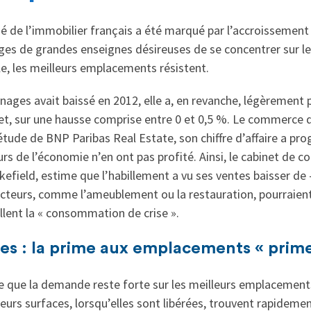
 de l’immobilier français a été marqué par l’accroissement d
es de grandes enseignes désireuses de se concentrer sur leu
e, les meilleurs emplacements résistent.
ges avait baissé en 2012, elle a, en revanche, légèrement 
et, sur une hausse comprise entre 0 et 0,5 %. Le commerce de
tude de BNP Paribas Real Estate, son chiffre d’affaire a pro
urs de l’économie n’en ont pas profité. Ainsi, le cabinet de c
field, estime que l’habillement a vu ses ventes baisser de -
teurs, comme l’ameublement ou la restauration, pourraient a
llent la « consommation de crise ».
s : la prime aux emplacements « prime
que la demande reste forte sur les meilleurs emplacements 
eurs surfaces, lorsqu’elles sont libérées, trouvent rapidemen