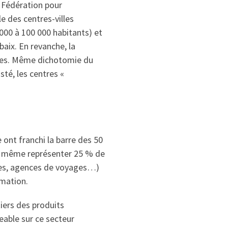
a Fédération pour
 des centres-villes
000 à 100 000 habitants) et
ix. En revanche, la
lles. Même dichotomie du
sté, les centres «
ont franchi la barre des 50
it même représenter 25 % de
ues, agences de voyages…)
mmation.
ers des produits
eable sur ce secteur