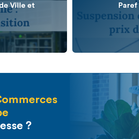
e Ville et
Paref
Commerces
pe
resse ?