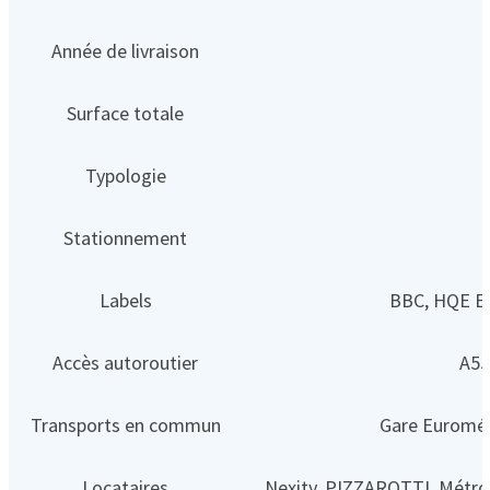
Année de livraison
Surface totale
Typologie
Stationnement
Labels
BBC, HQE Ex
Accès autoroutier
A55
Transports en commun
Gare Euroméd
Locataires
Nexity, PIZZAROTTI, Métro