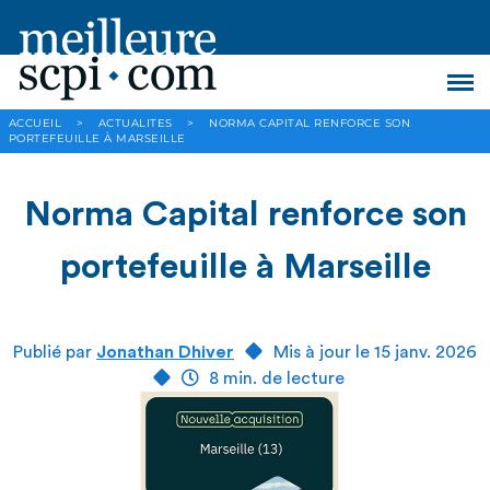
ACCUEIL
>
ACTUALITES
>
NORMA CAPITAL RENFORCE SON
PORTEFEUILLE À MARSEILLE
Norma Capital renforce son
portefeuille à Marseille
Publié par
Jonathan Dhiver
Mis à jour le 15 janv. 2026
8 min. de lecture