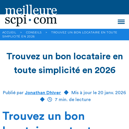
ACCUEIL
>
CONSEILS
>
TROUVEZ UN BON LOCATAIRE EN TOUTE
SIMPLICITÉ EN 2026
Trouvez un bon locataire en
toute simplicité en 2026
Publié par
Jonathan Dhiver
Mis à jour le 20 janv. 2026
7 min. de lecture
Trouvez un bon