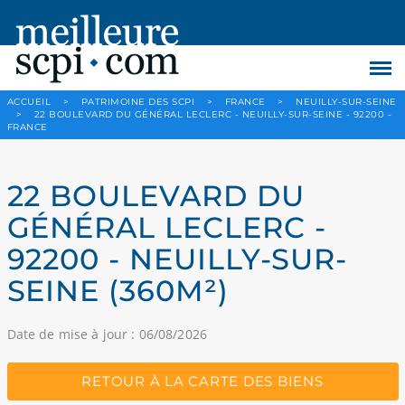
ACCUEIL
>
PATRIMOINE DES SCPI
>
FRANCE
>
NEUILLY-SUR-SEINE
>
22 BOULEVARD DU GÉNÉRAL LECLERC - NEUILLY-SUR-SEINE - 92200 -
FRANCE
22 BOULEVARD DU
GÉNÉRAL LECLERC -
92200 - NEUILLY-SUR-
SEINE (360M²)
Date de mise à jour : 06/08/2026
RETOUR À LA CARTE DES BIENS