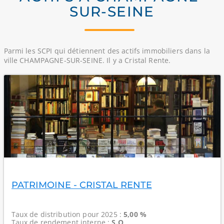
SUR-SEINE
Parmi les SCPI qui détiennent des actifs immobiliers dans la
ville CHAMPAGNE-SUR-SEINE. Il y a Cristal Rente.
PATRIMOINE - CRISTAL RENTE
Taux de distribution
pour 2025 :
5,00 %
Taux de rendement interne
:
S.O