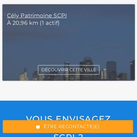
Cély Patrimoine SCPI
À 20,96 km (1 actif)
DÉCOUVRIR CETTE VILLE
*Champs obligatoires
VOUS ENVISAGEZ
“Excellent”, 165 avis
D’INVESTIR À CREDIT EN
ÊTRE RECONTACTÉ(E)