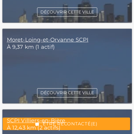
DÉCOUVRIR CETTE VILLE
Moret-Loing-et-Orvanne SCPI
À 9,37 km (1 actif)
*Champs obligatoires
DÉCOUVRIR CETTE VILLE
“Excellent”, 165 avis
SCPI Villiers-en-Bière
ÊTRE RECONTACTÉ(E)
À 12,43 km (2 actifs)