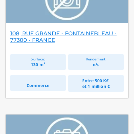
108, RUE GRANDE - FONTAINEBLEAU -
77300 - FRANCE
Surface:
Rendement:
130 m²
n/c
Entre
500 K€
Commerce
et
1 million €