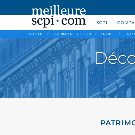
SCPI
COMPAR
ACCUEIL
>
PATRIMOINE DES SCPI
>
FRANCE
>
LA C
Déco
PATRIMO