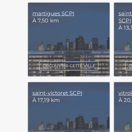
martigues SCPI
sain
À 7,50 km
SCPI
À 13
DÉCOUVRIR CETTE VILLE
D
saint-victoret SCPI
vitro
À 17,19 km
À 20