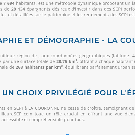
de
7 694
habitants, est une métropole dynamique proposant un larg
lus de
28 134
épargnants désireux d'investir dans des SCPI perf
es et détaillées sur le patrimoine et les rendements des SCPI est 
PHIE ET DÉMOGRAPHIE - LA C
nifique région de
, aux coordonnées géographiques (latitude: 4
e par une surface totale de
28.75 km²
, offrant à chaque habitant
imale de
268 habitants par km²
, équilibrant parfaitement urbanisa
 UN CHOIX PRIVILÉGIÉ POUR L'É
nts en SCPI à LA COURONNE ne cesse de croître, témoignant de 
MeilleureSCPI.com joue un rôle crucial en offrant une vue d'en
t accessible et compréhensible pour tous.