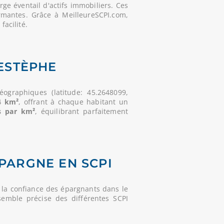
e éventail d'actifs immobiliers. Ces
rmantes. Grâce à MeilleureSCPI.com,
facilité.
ESTÈPHE
ographiques (latitude: 45.2648099,
4 km²
, offrant à chaque habitant un
s par km²
, équilibrant parfaitement
ÉPARGNE EN SCPI
 la confiance des épargnants dans le
semble précise des différentes SCPI