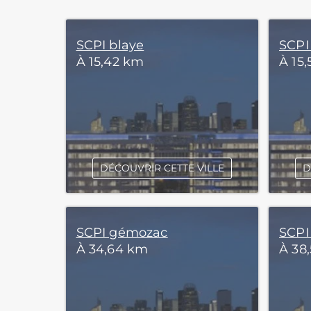
SCPI blaye
SCPI
À 15,42 km
À 15
DÉCOUVRIR CETTE VILLE
D
SCPI gémozac
SCPI
À 34,64 km
À 38