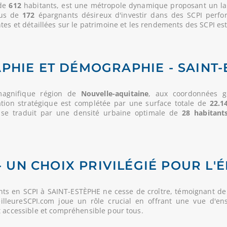
 de
612
habitants, est une métropole dynamique proposant un larg
plus de
172
épargnants désireux d'investir dans des SCPI perfo
es et détaillées sur le patrimoine et les rendements des SCPI est 
PHIE ET DÉMOGRAPHIE - SAINT-
magnifique région de
Nouvelle-aquitaine
, aux coordonnées gé
isation stratégique est complétée par une surface totale de
22.1
 se traduit par une densité urbaine optimale de
28 habitant
- UN CHOIX PRIVILÉGIÉ POUR L'
ts en SCPI à SAINT-ESTÈPHE ne cesse de croître, témoignant de
MeilleureSCPI.com joue un rôle crucial en offrant une vue d'en
t accessible et compréhensible pour tous.