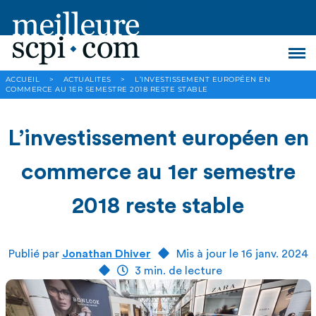
ACCUEIL
>
ACTUALITES
>
L’INVESTISSEMENT EUROPÉEN EN
COMMERCE AU 1ER SEMESTRE 2018 RESTE STABLE
L’investissement européen en
commerce au 1er semestre
2018 reste stable
Publié par
Jonathan Dhiver
Mis à jour le 16 janv. 2024
3 min. de lecture