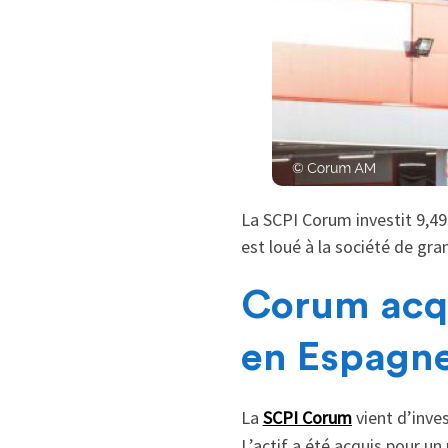
La SCPI Corum investit 9,49
est loué à la société de gra
Corum acq
en Espagn
La
SCPI Corum
vient d’inve
L’actif a été acquis pour u