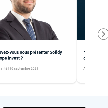
vez-vous nous présenter Sofidy
Novaxia Neo 
ope Invest ?
d'investisse
alité | 16 septembre 2021
Actualité | 04 a