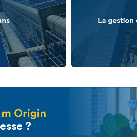
T
ans
La gestion
m Origin
resse ?