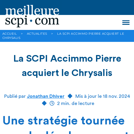
ACCUEIL
>
ACTUALITES
>
LA SCPI ACCIMMO PIERRE ACQUIERT LE
CHRYSALIS
La SCPI Accimmo Pierre
acquiert le Chrysalis
Publié par
Jonathan Dhiver
Mis à jour le 18 nov. 2024
2 min. de lecture
Une stratégie tournée