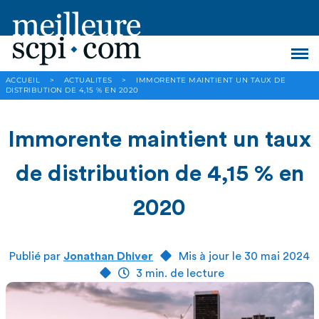
ACCUEIL
>
ACTUALITES
>
IMMORENTE MAINTIENT UN TAUX DE
DISTRIBUTION DE 4,15 % EN 2020
Immorente maintient un taux
de distribution de 4,15 % en
2020
Publié par
Jonathan Dhiver
Mis à jour le 30 mai 2024
3 min. de lecture