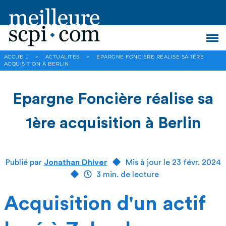
ACCUEIL
>
ACTUALITES
>
EPARGNE FONCIÈRE RÉALISE SA 1ÈRE
ACQUISITION À BERLIN
Epargne Foncière réalise sa
1ère acquisition à Berlin
Publié par
Jonathan Dhiver
Mis à jour le 23 févr. 2024
3 min. de lecture
Acquisition d'un actif