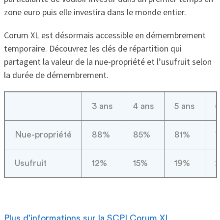
zone euro puis elle investira dans le monde entier.
Corum XL est désormais accessible en démembrement
temporaire. Découvrez les clés de répartition qui
partagent la valeur de la nue-propriété et l’usufruit selon
la durée de démembrement.
3 ans
4 ans
5 ans
6
Nue-propriété
88%
85%
81%
Usufruit
12%
15%
19%
Plus d’informations sur la SCPI Corum XL