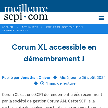
ACCUEIL
>
ACTUALITES
>
CORUM XL ACCESSIBLE EN
DÉMEMBREMENT !
Corum XL accessible en
démembrement !
Publié par
Jonathan Dhiver
Mis à jour le 26 août 2024
1 min. de lecture
Corum XL est une SCPI de rendement créée récemment
par la société de gestion Corum AM. Cette SCPI a la
particularité de vouloir investir dans un premier temps en