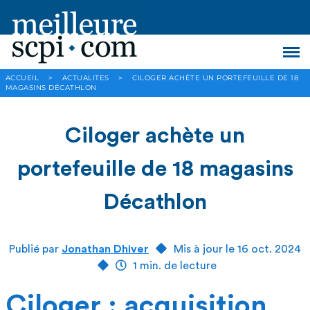
ACCUEIL
>
ACTUALITES
>
CILOGER ACHÈTE UN PORTEFEUILLE DE 18
MAGASINS DÉCATHLON
Ciloger achète un
portefeuille de 18 magasins
Décathlon
Publié par
Jonathan Dhiver
Mis à jour le 16 oct. 2024
1 min. de lecture
Ciloger : acquisition