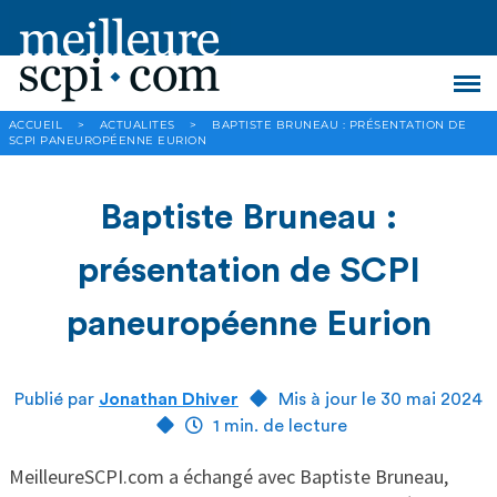
ACCUEIL
>
ACTUALITES
>
BAPTISTE BRUNEAU : PRÉSENTATION DE
SCPI PANEUROPÉENNE EURION
Baptiste Bruneau :
présentation de SCPI
paneuropéenne Eurion
Publié par
Jonathan Dhiver
Mis à jour le 30 mai 2024
1 min. de lecture
MeilleureSCPI.com a échangé avec Baptiste Bruneau,