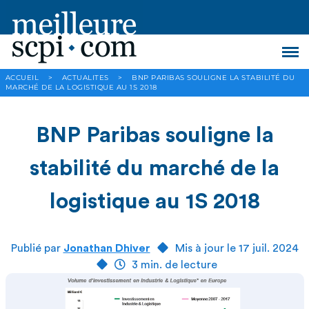
ACCUEIL
>
ACTUALITES
>
BNP PARIBAS SOULIGNE LA STABILITÉ DU
MARCHÉ DE LA LOGISTIQUE AU 1S 2018
BNP Paribas souligne la
stabilité du marché de la
logistique au 1S 2018
Publié par
Jonathan Dhiver
Mis à jour le 17 juil. 2024
3 min. de lecture