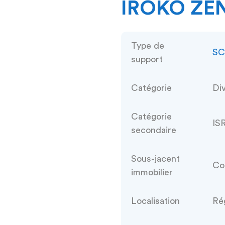
IROKO ZE
Type de
SC
support
Catégorie
Di
Catégorie
IS
secondaire
Sous-jacent
Com
immobilier
Localisation
Rég