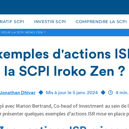
ATIF SCPI
INVESTIR SCPI
COMPRENDRE LA SCPI
 POUR LA SCPI IROKO ZEN ?
xemples d'actions IS
la SCPI Iroko Zen ?
Jonathan Dhiver
Mis à jour le 5 janv. 2024
4 min.
é avec Marion Bertrand, Co-head of Investment au sein de la
r présenter quelques exemples d’actions ISR mise en place 