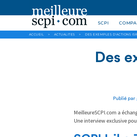
SCPI
COMPAR
ACCUEIL
>
ACTUALITES
>
DES EXEMPLES D'ACTIONS ISR
Des e
Publié par
MeilleureSCPI.com a échang
Une interview exclusive pou