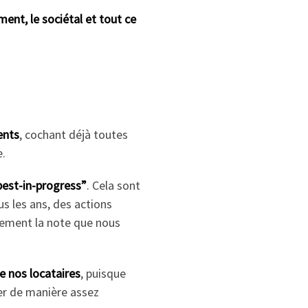
ment, le sociétal et tout ce
ents
, cochant déjà toutes
.
“best-in-progress”
. Cela sont
us les ans, des actions
alement la note que nous
de nos locataires
, puisque
ger de manière assez