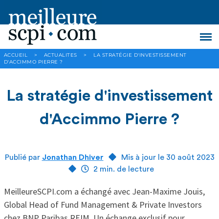
ACCUEIL
>
ACTUALITES
>
LA STRATÉGIE D'INVESTISSEMENT
D'ACCIMMO PIERRE ?
La stratégie d'investissement
d'Accimmo Pierre ?
Publié par
Jonathan Dhiver
Mis à jour le 30 août 2023
2 min. de lecture
MeilleureSCPI.com a échangé avec Jean-Maxime Jouis,
Global Head of Fund Management & Private Investors
chez BNP Paribas REIM. Un échange exclusif pour