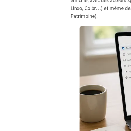
enrichie, avec des acteurs 
Linxo, Colbr…) et même des
Patrimoine).