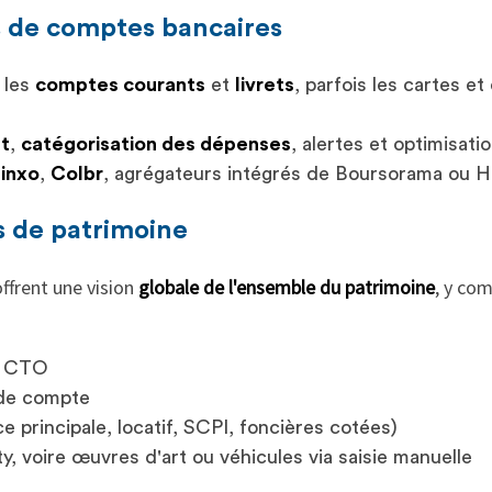
s de comptes bancaires
 les
comptes courants
et
livrets
, parfois les cartes e
t
,
catégorisation des dépenses
, alertes et optimisati
inxo
,
Colbr
, agrégateurs intégrés de Boursorama ou H
s de patrimoine
offrent une vision
globale de l'ensemble du patrimoine
, y com
, CTO
 de compte
e principale, locatif, SCPI, foncières cotées)
ty, voire œuvres d'art ou véhicules via saisie manuelle