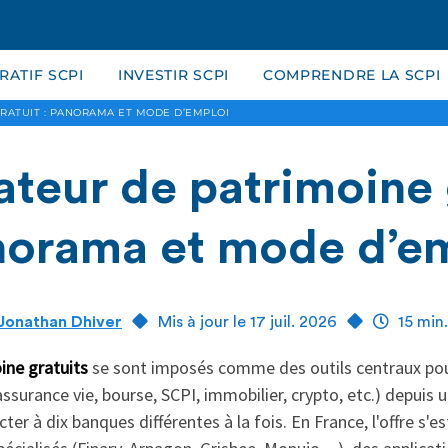
ATIF SCPI
INVESTIR SCPI
COMPRENDRE LA SCPI
RATUIT : PANORAMA ET MODE D’EMPLOI
teur de patrimoine 
norama et mode d’e
Jonathan Dhiver
Mis à jour le 17 juil. 2026
15 min.
ine gratuits
se sont imposés comme des outils centraux pour
ssurance vie, bourse, SCPI, immobilier, crypto, etc.) depuis u
cter à dix banques différentes à la fois. En France, l'offre s'