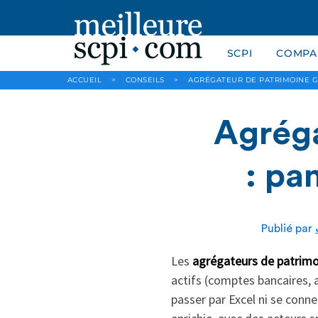
SCPI
COMPAR
ACCUEIL
>
CONSEILS
>
AGRÉGATEUR DE PATRIMOINE G
Agréga
: pa
Publié par
Les
agrégateurs de patrimo
actifs (comptes bancaires, a
passer par Excel ni se conne