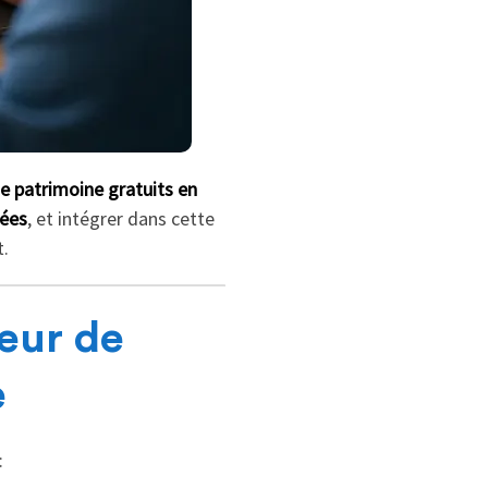
e patrimoine gratuits en
nées
, et intégrer dans cette
t.
eur de
e
: