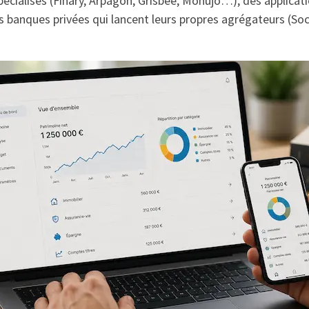
spécialisés (Finary, Arpagon, Grisbee, Monujo…), des applicat
 banques privées qui lancent leurs propres agrégateurs (So