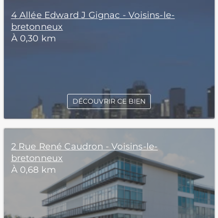
4 Allée Edward J Gignac - Voisins-le-
bretonneux
À 0,30 km
DÉCOUVRIR CE BIEN
2 Rue René Caudron - Voisins-le-
bretonneux
À 0,68 km