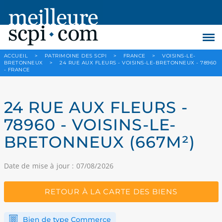
ACCUEIL
>
PATRIMOINE DES SCPI
>
FRANCE
>
VOISINS-LE-
BRETONNEUX
>
24 RUE AUX FLEURS - VOISINS-LE-BRETONNEUX - 78960
- FRANCE
24 RUE AUX FLEURS -
78960 - VOISINS-LE-
BRETONNEUX (667M²)
Date de mise à jour : 07/08/2026
RETOUR À LA CARTE DES BIENS
Bien de type Commerce