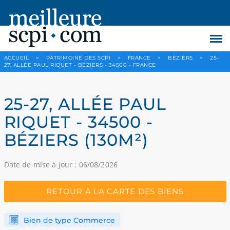
ACCUEIL
>
PATRIMOINE DES SCPI
>
FRANCE
>
BÉZIERS
>
25-
27, ALLÉE PAUL RIQUET - BÉZIERS - 34500 - FRANCE
25-27, ALLÉE PAUL
RIQUET - 34500 -
BÉZIERS (130M²)
Date de mise à jour : 06/08/2026
RETOUR À LA CARTE DES BIENS
Bien de type Commerce