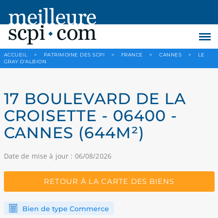
ACCUEIL
>
PATRIMOINE DES SCPI
>
FRANCE
>
CANNES
>
LE
GRAY D'ALBION
17 BOULEVARD DE LA
CROISETTE - 06400 -
CANNES (644M²)
Date de mise à jour : 06/08/2026
RETOUR À LA CARTE DES BIENS
Bien de type Commerce