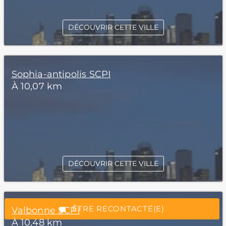
DÉCOUVRIR CETTE VILLE
Sophia-antipolis SCPI
À 10,07 km
*Champs obligatoires
DÉCOUVRIR CETTE VILLE
“Excellent”, 165 avis
ÊTRE RECONTACTÉ(E)
Valbonne SCPI
À 10,48 km