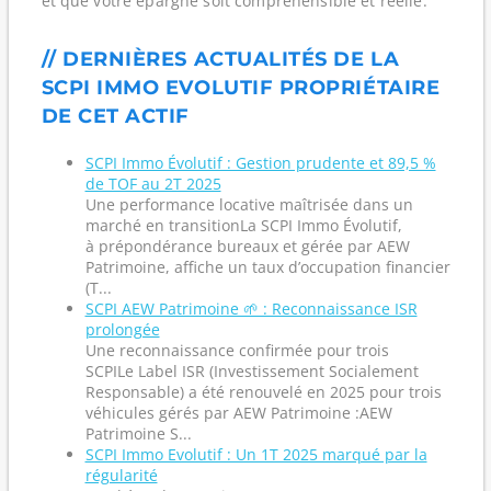
et que votre épargne soit compréhensible et réelle.
// DERNIÈRES ACTUALITÉS DE LA
SCPI IMMO EVOLUTIF PROPRIÉTAIRE
DE CET ACTIF
SCPI Immo Évolutif : Gestion prudente et 89,5 %
de TOF au 2T 2025
Une performance locative maîtrisée dans un
marché en transitionLa SCPI Immo Évolutif,
à prépondérance bureaux et gérée par AEW
Patrimoine, affiche un taux d’occupation financier
(T...
SCPI AEW Patrimoine 🌱 : Reconnaissance ISR
prolongée
Une reconnaissance confirmée pour trois
SCPILe Label ISR (Investissement Socialement
Responsable) a été renouvelé en 2025 pour trois
véhicules gérés par AEW Patrimoine :AEW
Patrimoine S...
SCPI Immo Evolutif : Un 1T 2025 marqué par la
régularité