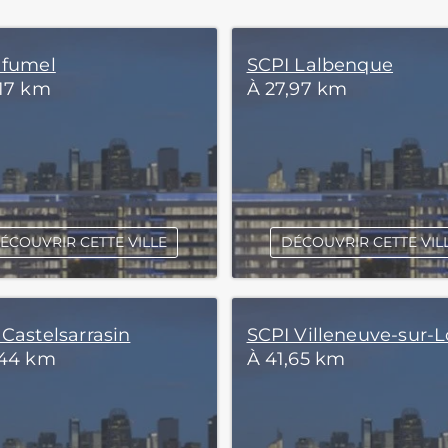
 fumel
SCPI Lalbenque
,17 km
À 27,97 km
ÉCOUVRIR CETTE VILLE
DÉCOUVRIR CETTE VIL
 Castelsarrasin
SCPI Villeneuve-sur-L
,44 km
À 41,65 km