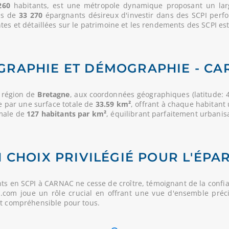
260
habitants, est une métropole dynamique proposant un large
lus de
33 270
épargnants désireux d'investir dans des SCPI perf
es et détaillées sur le patrimoine et les rendements des SCPI est 
GRAPHIE ET DÉMOGRAPHIE - CA
 région de
Bretagne
, aux coordonnées géographiques (latitude: 4
e par une surface totale de
33.59 km²
, offrant à chaque habitant
imale de
127 habitants par km²
, équilibrant parfaitement urbanisa
 CHOIX PRIVILÉGIÉ POUR L'ÉPA
s en SCPI à CARNAC ne cesse de croître, témoignant de la confia
PI.com joue un rôle crucial en offrant une vue d'ensemble préci
et compréhensible pour tous.