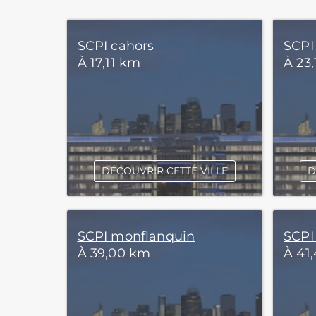
SCPI cahors
SCPI
À 17,11 km
À 23
DÉCOUVRIR CETTE VILLE
D
SCPI monflanquin
SCPI
À 39,00 km
À 41