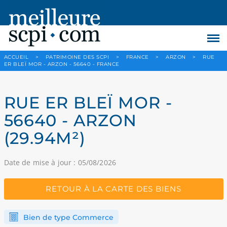
ACCUEIL
>
PATRIMOINE DES SCPI
>
FRANCE
>
ARZON
>
RUE
ER BLEÏ MOR - ARZON - 56640 - FRANCE
RUE ER BLEÏ MOR -
56640 - ARZON
(29.94M²)
Date de mise à jour : 05/08/2026
RETOUR À LA CARTE DES BIENS
Bien de type Commerce