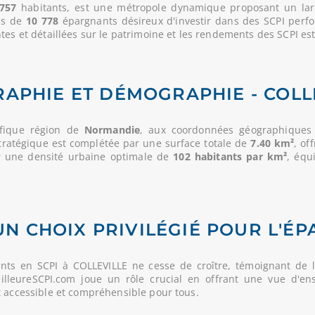
757
habitants, est une métropole dynamique proposant un large
lus de
10 778
épargnants désireux d'investir dans des SCPI perf
es et détaillées sur le patrimoine et les rendements des SCPI est 
APHIE ET DÉMOGRAPHIE - COLL
ifique région de
Normandie
, aux coordonnées géographiques (
stratégique est complétée par une surface totale de
7.40 km²
, of
ar une densité urbaine optimale de
102 habitants par km²
, équ
 UN CHOIX PRIVILÉGIÉ POUR L'ÉP
nts en SCPI à COLLEVILLE ne cesse de croître, témoignant de 
MeilleureSCPI.com joue un rôle crucial en offrant une vue d'en
t accessible et compréhensible pour tous.