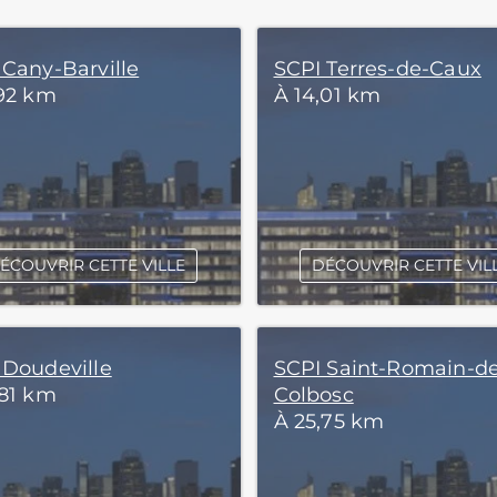
 Cany-Barville
SCPI Terres-de-Caux
,92 km
À 14,01 km
ÉCOUVRIR CETTE VILLE
DÉCOUVRIR CETTE VIL
 Doudeville
SCPI Saint-Romain-d
,81 km
Colbosc
À 25,75 km