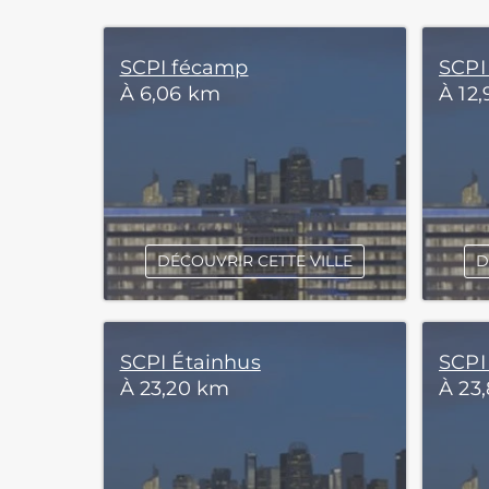
SCPI fécamp
SCPI
À 6,06 km
À 12
DÉCOUVRIR CETTE VILLE
D
SCPI Étainhus
SCPI
À 23,20 km
À 23