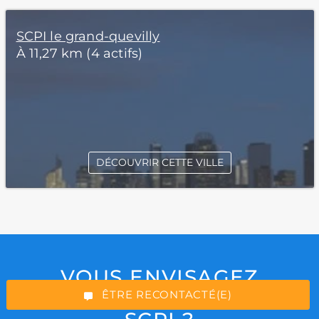
SCPI le grand-quevilly
À 11,27 km (4 actifs)
DÉCOUVRIR CETTE VILLE
*Champs obligatoires
VOUS ENVISAGEZ
“Excellent”, 165 avis
D’INVESTIR À CREDIT EN
ÊTRE RECONTACTÉ(E)