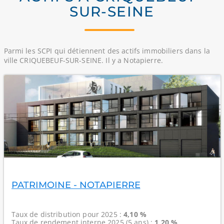
SUR-SEINE
Parmi les SCPI qui détiennent des actifs immobiliers dans la
ville CRIQUEBEUF-SUR-SEINE. Il y a Notapierre.
PATRIMOINE - NOTAPIERRE
Taux de distribution
pour 2025 :
4,10 %
Taux de rendement interne
2025 (5 ans) :
1,20 %