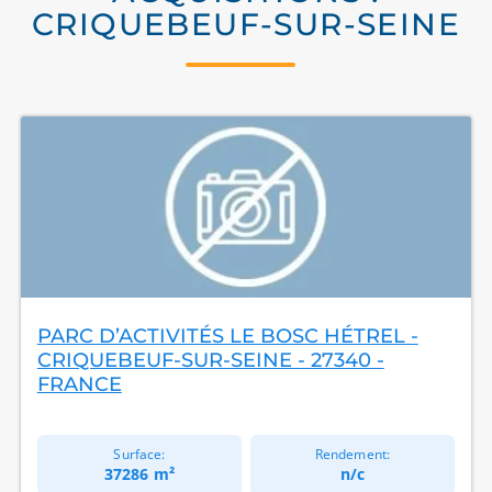
CRIQUEBEUF-SUR-SEINE
PARC D’ACTIVITÉS LE BOSC HÉTREL -
CRIQUEBEUF-SUR-SEINE - 27340 -
FRANCE
Surface:
Rendement:
37286 m²
n/c