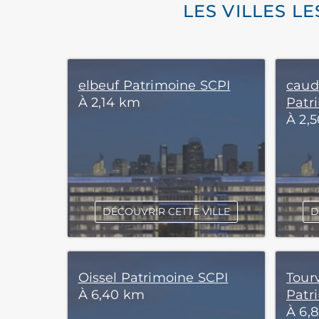
LES VILLES L
elbeuf Patrimoine SCPI
caud
À 2,14 km
Patr
À 2,
DÉCOUVRIR CETTE VILLE
D
Oissel Patrimoine SCPI
Tourv
À 6,40 km
Patr
À 6,