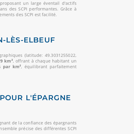
roposant un large éventail d'actifs
dans des SCPI performantes. Grâce à
ements des SCPI est facilité.
N-LÈS-ELBEUF
raphiques (latitude: 49.3031255022,
79 km²
, offrant à chaque habitant un
s par km²
, équilibrant parfaitement
É POUR L'ÉPARGNE
gnant de la confiance des épargnants
'ensemble précise des différentes SCPI