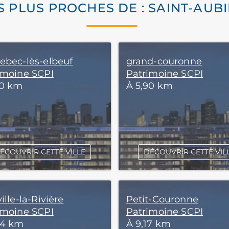
ES PLUS PROCHES DE : SAINT-AUB
ebec-lès-elbeuf
grand-couronne
imoine SCPI
Patrimoine SCPI
50 km
À 5,90 km
ÉCOUVRIR CETTE VILLE
DÉCOUVRIR CETTE VIL
ille-la-Rivière
Petit-Couronne
imoine SCPI
Patrimoine SCPI
84 km
À 9,17 km