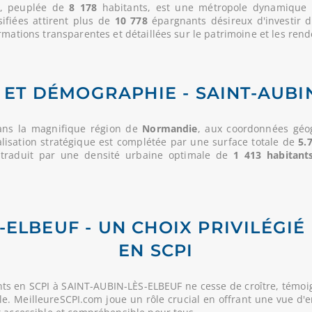
F, peuplée de
8 178
habitants, est une métropole dynamique p
sifiées attirent plus de
10 778
épargnants désireux d'investir 
rmations transparentes et détaillées sur le patrimoine et les rend
ET DÉMOGRAPHIE - SAINT-AUBI
ans la magnifique région de
Normandie
, aux coordonnées géog
alisation stratégique est complétée par une surface totale de
5.
 traduit par une densité urbaine optimale de
1 413 habitant
-ELBEUF - UN CHOIX PRIVILÉGI
EN SCPI
ts en SCPI à SAINT-AUBIN-LÈS-ELBEUF ne cesse de croître, témoi
lle. MeilleureSCPI.com joue un rôle crucial en offrant une vue d