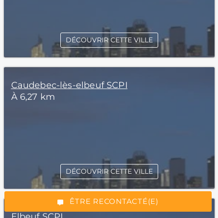
DÉCOUVRIR CETTE VILLE
Caudebec-lès-elbeuf SCPI
À 6,27 km
*Champs obligatoires
DÉCOUVRIR CETTE VILLE
“Excellent”, 165 avis
ÊTRE RECONTACTÉ(E)
Elbeuf SCPI