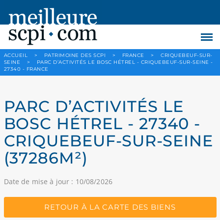
ACCUEIL
>
PATRIMOINE DES SCPI
>
FRANCE
>
CRIQUEBEUF-SUR-
SEINE
>
PARC D’ACTIVITÉS LE BOSC HÉTREL - CRIQUEBEUF-SUR-SEINE -
27340 - FRANCE
PARC D’ACTIVITÉS LE
BOSC HÉTREL - 27340 -
CRIQUEBEUF-SUR-SEINE
(37286M²)
Date de mise à jour : 10/08/2026
RETOUR À LA CARTE DES BIENS