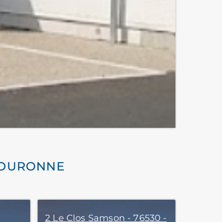
COURONNE
2 Le Clos Samson - 76530 -