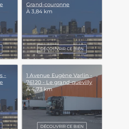
ne
Grand-couronne
À 3,84 km
DÉCOUVRIR CE BIEN
s -
1 Avenue Eugène Varlin -
ne
76120 - Le grand-quevilly
À 4,73 km
DÉCOUVRIR CE BIEN