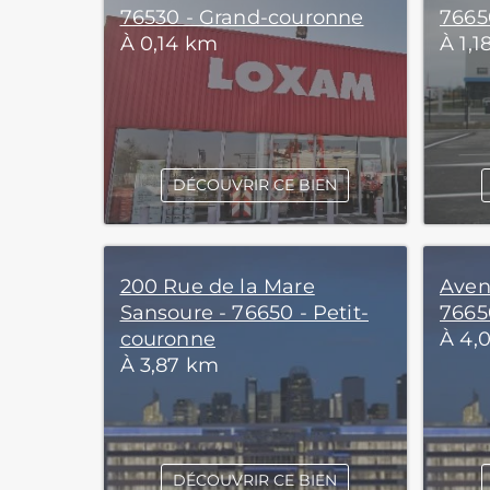
76530 - Grand-couronne
7665
À 0,14 km
À 1,
DÉCOUVRIR CE BIEN
200 Rue de la Mare
Aven
Sansoure - 76650 - Petit-
7665
couronne
À 4,
À 3,87 km
DÉCOUVRIR CE BIEN