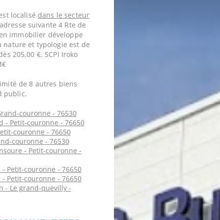
est localisé
dans le secteur
’adresse suivante 4 Rte de
en immobilier développe
 nature et typologie est de
dès 205,00 €. SCPI Iroko
M€
imité de 8 autres biens
 public.
Grand-couronne - 76530
d - Petit-couronne - 76650
Petit-couronne - 76650
and-couronne - 76530
soure - Petit-couronne -
- Petit-couronne - 76650
- Petit-couronne - 76650
 - Le grand-quevilly -