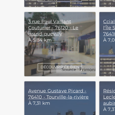
3 rue Paul Vaillant
Ccia
Couturier - 76120 - Le
l'Île
grand-quevilly
76410
À 5,84 km
À 7,
DÉCOUVRIR CE BIEN
Avenue Gustave Picard -
Rési
76410 - Tourville-la-rivière
Lecle
À 7,31 km
aubi
À 7,