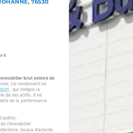
 JOHANNE, 76530
s €
mmobilier brut estimé de
tives. Ce rendement ne
a
SCPI
, qui intègre la
e de ses actifs. Il ne
iable de la performance
d public.
de l’immobilier
tellerie, locaux d’activité,