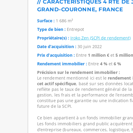
// CARACTÉRISTIQUES 4 RTE DE
GRAND-COURONNE, FRANCE
Surface :
1 686 m²
Type de bien :
Entrepot
Propriétaire(s) :
Iroko Zen (SCPI de rendement)
Date d’acquisition :
30 juin 2022
Prix d’acquisition :
Entre
1 million €
et
5 million
Rendement immobilier :
Entre
4 %
et
6 %
Précision sur le rendement immobilier :
Le rendement mentionné ici est le
rendement i
cet actif spécifique
, basé sur ses données loca
reflète pas le taux de rendement général de l
gestion, les frais et la performance de l’ensembl
constitue pas une garantie ou une indication f
future de la SCPI.
Ce bien appartient à un fonds immobilier gran
Les fonds immobiliers grand public acquièrent 
d’entreprise (bureaux, commerces, logistique, hô