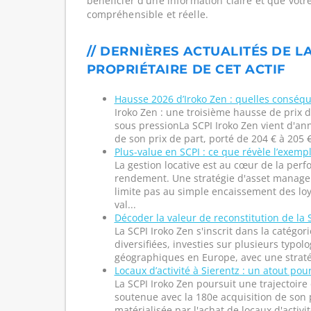
bénéficier d'une information claire et que votr
compréhensible et réelle.
// DERNIÈRES ACTUALITÉS DE L
PROPRIÉTAIRE DE CET ACTIF
Hausse 2026 d’Iroko Zen : quelles conséqu
Iroko Zen : une troisième hausse de prix
sous pressionLa SCPI Iroko Zen vient d'a
de son prix de part, porté de 204 € à 205 €,
Plus-value en SCPI : ce que révèle l’exemp
La gestion locative est au cœur de la per
rendement. Une stratégie d'asset manage
limite pas au simple encaissement des loye
val...
Décoder la valeur de reconstitution de la 
La SCPI Iroko Zen s'inscrit dans la catégo
diversifiées, investies sur plusieurs typolo
géographiques en Europe, avec une stratég
Locaux d’activité à Sierentz : un atout pou
La SCPI Iroko Zen poursuit une trajectoi
soutenue avec la 180e acquisition de son 
matérialisée par l'achat de locaux d'activi