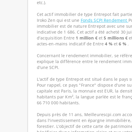
etc.).
Cet actif immobilier de type Entrepot fait part
Iroko Zen qui est une
Fonds SCPI Rendement
P
immobilier est de nature Entrepot avec une su
indicative de 1 686. Cet actif a été acheté 30 j
d'acquisition Entre
1 million €
et
5 millions €
e
actes-en-mains indicatif de Entre
4 %
et
6 %
.
Concernant le rendement immobilier, se référe
explique la différence entre le rendement imm
d'une SCPI.
L'actif de type Entrepot est situé dans le pays s
Pour rappel, ce pays "France" dispose d'une su
capitale est Paris, la monnaie est EUR, la dens
habitants par Km², la langue parlée est le franç
66 710 000 habitants.
Depuis près de 11 ans, Meilleurescpi.com acc
dans l'investissement en épargne immobilière,
forestier. L'objectif de cette carte de patrimoi