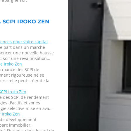
e épargne soit
A SCPI IROKO ZEN
ences pour votre capital
 de part dans un marché
nnoncer une nouvelle hausse
 soit une revalorisation...
le Iroko Zen
formance des SCPI de
ment rigoureuse ne se
rs : elle peut créer de la
SCPI Iroko Zen
rie des SCPI de rendement
gies d'actifs et zones
ie sélective mise en ava...
r Iroko Zen
re de développement
parc immobilier,
té à Sierentz, dans le sud de