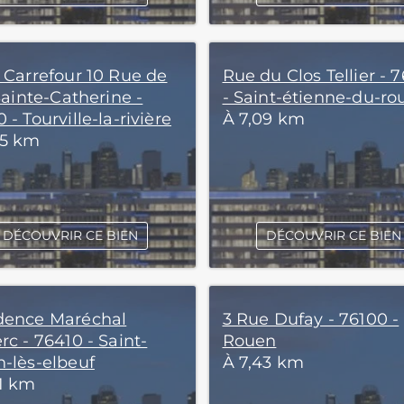
l Carrefour 10 Rue de
Rue du Clos Tellier - 
 Sainte-Catherine -
- Saint-étienne-du-ro
 - Tourville-la-rivière
À 7,09 km
05 km
DÉCOUVRIR CE BIEN
DÉCOUVRIR CE BIEN
dence Maréchal
3 Rue Dufay - 76100 -
rc - 76410 - Saint-
Rouen
n-lès-elbeuf
À 7,43 km
31 km