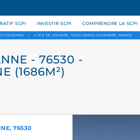
ATIF SCPI
INVESTIR SCPI
COMPRENDRE LA SCPI
D-COURONNE
>
4 RTE DE JOHANNE, 76530 GRAND-COURONNE, FRANCE
NNE - 76530 -
 (1686M²)
NNE, 76530