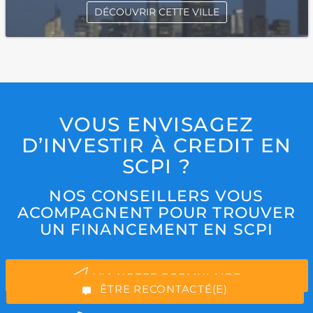
DÉCOUVRIR CETTE VILLE
VOUS ENVISAGEZ
D’INVESTIR À CREDIT EN
SCPI ?
*Champs obligatoires
NOS CONSEILLERS VOUS
ACOMPAGNENT POUR TROUVER
UN FINANCEMENT EN SCPI
“Excellent”, 165 avis
VIA NOTRE FORMULAIRE
ÊTRE RECONTACTÉ(E)