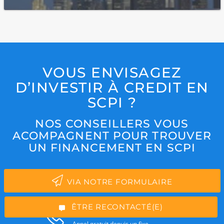
VOUS ENVISAGEZ
D’INVESTIR À CREDIT EN
SCPI ?
NOS CONSEILLERS VOUS
ACOMPAGNENT POUR TROUVER
*Champs obligatoires
UN FINANCEMENT EN SCPI
VIA NOTRE FORMULAIRE
“Excellent”, 165 avis
ÊTRE RECONTACTÉ(E)
01 84 25 52 15
Appel gratuit depuis un fixe