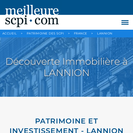
ACCUEIL
>
PATRIMOINE DES SCPI
>
FRANCE
>
LANNION
Découverte Immobilière à
LANNION
PATRIMOINE ET
INVESTISSEMENT - LANNION