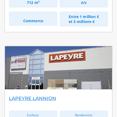
712 m²
n/c
Entre
1 million €
Commerce
et
5 millions €
LAPEYRE LANNION
Surface:
Rendement: