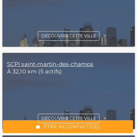
DÉCOUVRIR CETTE VILLE
SCPI saint-martin-des-champs
À 32,10 km (5 actifs)
*Champs obligatoires
DÉCOUVRIR CETTE VILLE
“Excellent”, 165 avis
ÊTRE RECONTACTÉ(E)